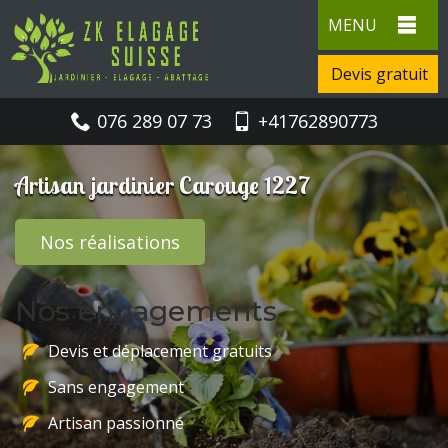
MENU
Devis gratuit
076 289 07 73
+41762890773
Artisan jardinier Carouge 1227
Nos réalisations
Nos engagements
Devis et déplacement gratuits
Sans engagement
Artisan passionné