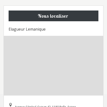
Nous localiser
Elagueur Lemanique
Avenue Général-Guisan 42, 1180 Rolle, Suisse