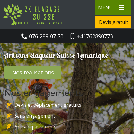
MENU
Devis gratuit
076 289 07 73
+41762890773
Artisans élagueur Suisse Lemanique
Nos réalisations
Nos engagements
Devis et déplacement gratuits
Sans engagement
Artisan passionné