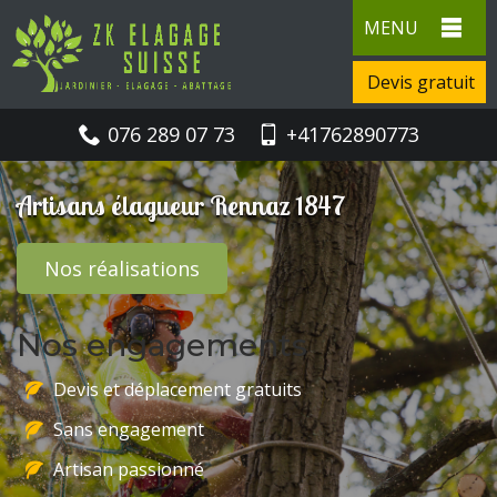
MENU
Devis gratuit
076 289 07 73
+41762890773
Artisans élagueur Rennaz 1847
Nos réalisations
Nos engagements
Devis et déplacement gratuits
Sans engagement
Artisan passionné