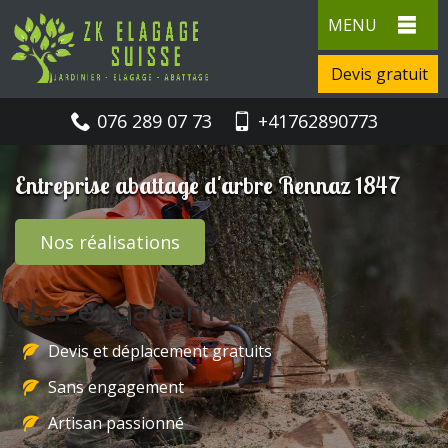
MENU
Devis gratuit
076 289 07 73
+41762890773
Entreprise abattage d'arbre Rennaz 1847
Nos réalisations
Nos engagements
Devis et déplacement gratuits
Sans engagement
Artisan passionné