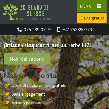
MENU
Devis gratuit
076 289 07 73
+41762890773
Artisans élagueur Arnex-sur-orbe 1321
Nos réalisations
Nos engagements
Devis et déplacement gratuits
Sans engagement
Artisan passionné