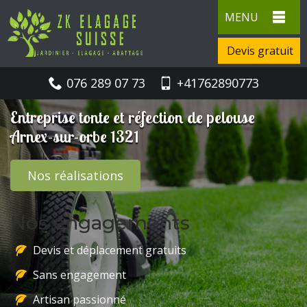
MENU
Devis gratuit
076 289 07 73
+41762890773
Entreprise tonte et réfection de pelouse
Arnex-sur-orbe 1321
Nos réalisations
Nos engagements
Devis et déplacement gratuits
Sans engagement
Artisan passionné