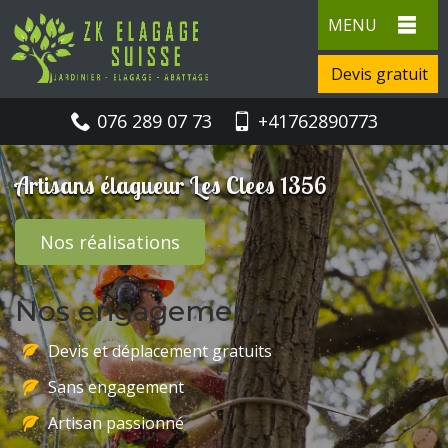
MENU
Devis gratuit
076 289 07 73
+41762890773
Artisans élagueur Les Clees 1356
Nos réalisations
Nos engagements
Devis et déplacement gratuits
Sans engagement
Artisan passionné