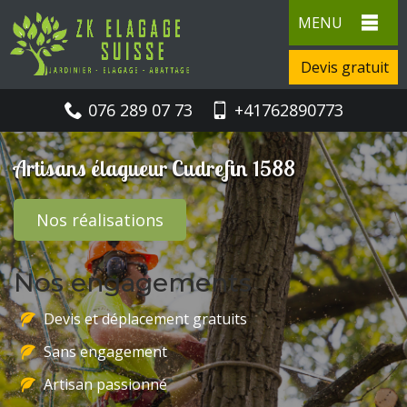
MENU
Devis gratuit
076 289 07 73
+41762890773
Artisans élagueur Cudrefin 1588
Nos réalisations
Nos engagements
Devis et déplacement gratuits
Sans engagement
Artisan passionné