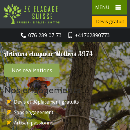
MENU
Devis gratuit
076 289 07 73
+41762890773
Artisans élagueur Mollens 3974
Nos réalisations
Nos engagements
Devis et déplacement gratuits
Sans engagement
Artisan passionné