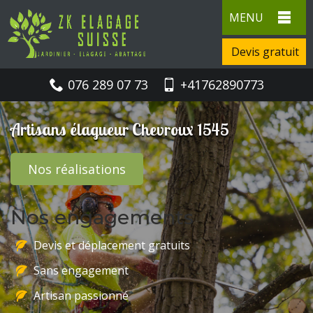
MENU
Devis gratuit
076 289 07 73
+41762890773
Artisans élagueur Chevroux 1545
Nos réalisations
Nos engagements
Devis et déplacement gratuits
Sans engagement
Artisan passionné