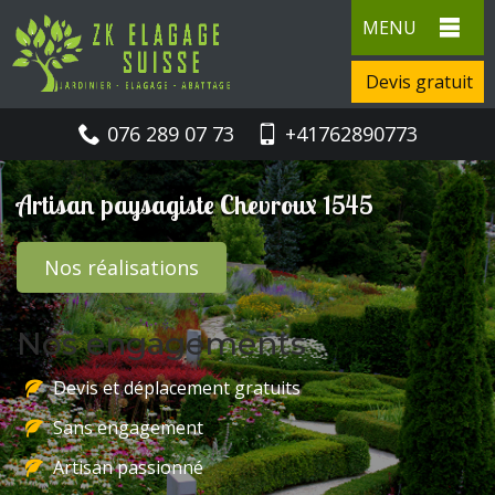
MENU
Devis gratuit
076 289 07 73
+41762890773
Artisan paysagiste Chevroux 1545
Nos réalisations
Nos engagements
Devis et déplacement gratuits
Sans engagement
Artisan passionné