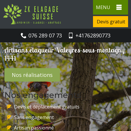
MENU
Devis gratuit
076 289 07 73
+41762890773
Artisans élagueur Valeyres-sous-montagny
1441
Nos réalisations
Nos engagements
Devis et déplacement gratuits
Sans engagement
Artisan passionné