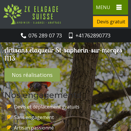
MENU
Devis gratuit
076 289 07 73
+41762890773
Artisans élagueur St-saphorin-sur-morges
1113
Nos réalisations
Nos engagements
Devis et déplacement gratuits
Sans engagement
Artisan passionné