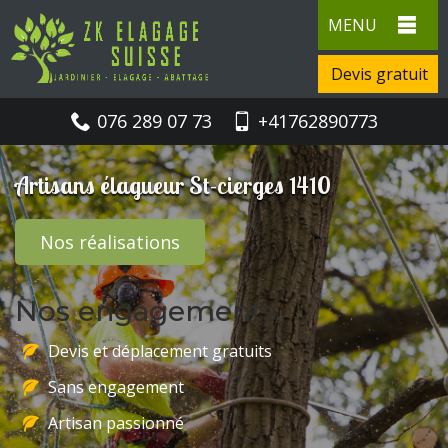
MENU
Devis gratuit
076 289 07 73
+41762890773
Artisans élagueur St-cierges 1410
Nos réalisations
Nos engagements
Devis et déplacement gratuits
Sans engagement
Artisan passionné