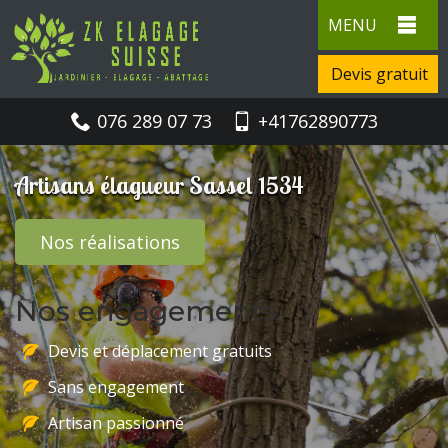
MENU
Devis gratuit
076 289 07 73
+41762890773
Artisans élagueur Sassel 1534
Nos réalisations
Nos engagements
Devis et déplacement gratuits
Sans engagement
Artisan passionné