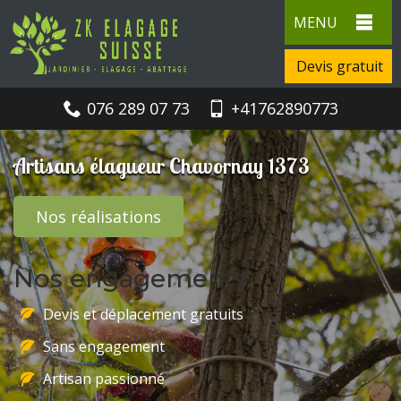
MENU
Devis gratuit
076 289 07 73
+41762890773
Artisans élagueur Chavornay 1373
Nos réalisations
Nos engagements
Devis et déplacement gratuits
Sans engagement
Artisan passionné