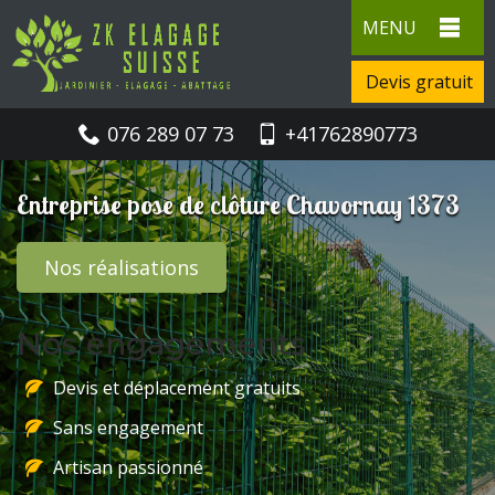
MENU
Devis gratuit
076 289 07 73
+41762890773
Entreprise pose de clôture Chavornay 1373
Nos réalisations
Nos engagements
Devis et déplacement gratuits
Sans engagement
Artisan passionné