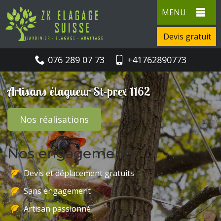
MENU
Devis gratuit
076 289 07 73
+41762890773
Artisans élagueur St-prex 1162
Nos réalisations
Nos engagements
Devis et déplacement gratuits
Sans engagement
Artisan passionné