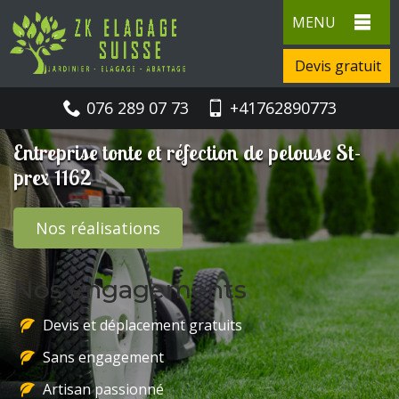
MENU
Devis gratuit
076 289 07 73
+41762890773
Entreprise tonte et réfection de pelouse St-
prex 1162
Nos réalisations
Nos engagements
Devis et déplacement gratuits
Sans engagement
Artisan passionné