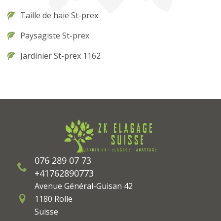
Taille de haie St-prex
Paysagiste St-prex
Jardinier St-prex 1162
076 289 07 73
+41762890773
Avenue Général-Guisan 42
1180 Rolle
Suisse