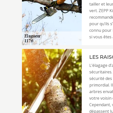
tailler et l
vert. ZEPP K
recommandé p
pour qu’ils s
connu pour le
si vous êtes 
LES RAI
L’élagage d’
sécuritaires.
sécurité des 
primordial. 
arbres envahi
votre voisin
Cependant, v
dépassent lu