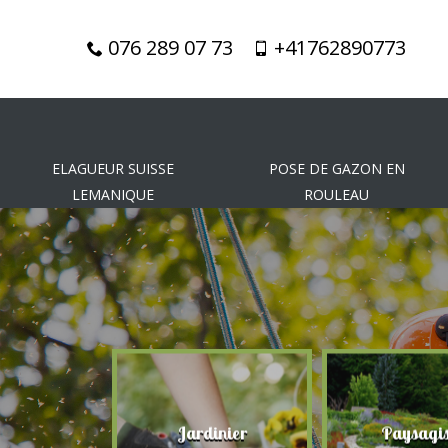
076 289 07 73
+41762890773
ELAGUEUR SUISSE
POSE DE GAZON EN
LEMANIQUE
ROULEAU
gueur
Jardinier
Paysagis