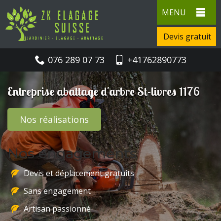
MENU
Devis gratuit
076 289 07 73
+41762890773
Entreprise abattage d'arbre St-livres 1176
Nos réalisations
Nos engagements
Devis et déplacement gratuits
Sans engagement
Artisan passionné