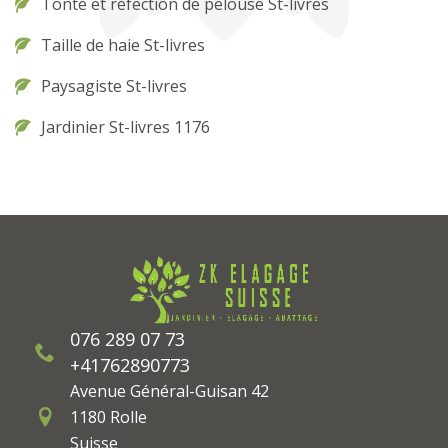
Tonte et réfection de pelouse St-livres
Taille de haie St-livres
Paysagiste St-livres
Jardinier St-livres 1176
076 289 07 73
+41762890773
Avenue Général-Guisan 42
1180 Rolle
Suisse