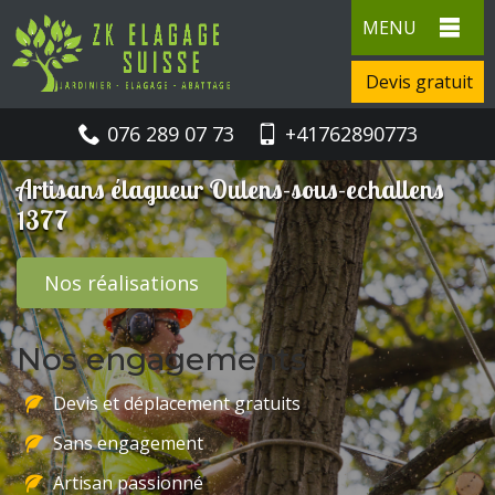
MENU
Devis gratuit
076 289 07 73
+41762890773
Artisans élagueur Oulens-sous-echallens
1377
Nos réalisations
Nos engagements
Devis et déplacement gratuits
Sans engagement
Artisan passionné