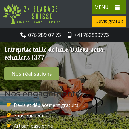
MENU
Devis gratuit
076 289 07 73
+41762890773
Entreprise taille de haie Oulens-sous-
echallens 1377
Nos réalisations
Nos engagements
Devis et déplacement gratuits
Sans engagement
Artisan passionné