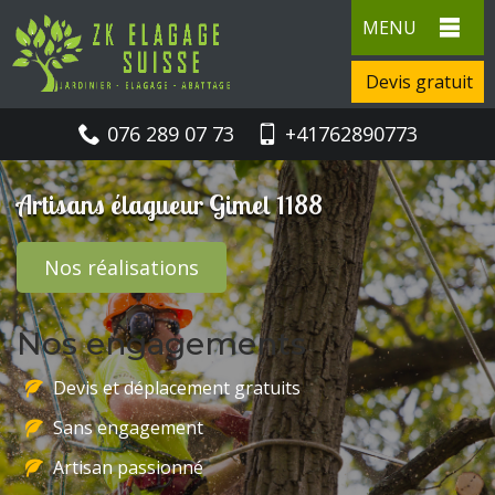
MENU
Devis gratuit
076 289 07 73
+41762890773
Artisans élagueur Gimel 1188
Nos réalisations
Nos engagements
Devis et déplacement gratuits
Sans engagement
Artisan passionné