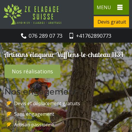
MENU
Devis gratuit
076 289 07 73
+41762890773
Artisans élagueur Vufflens-le-chateau 1134
Nos réalisations
Nos engagements
Devis et déplacement gratuits
Sans engagement
Artisan passionné