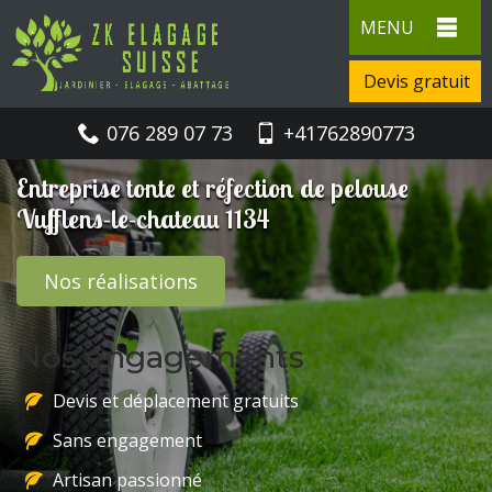
MENU
Devis gratuit
076 289 07 73
+41762890773
Entreprise tonte et réfection de pelouse
Vufflens-le-chateau 1134
Nos réalisations
Nos engagements
Devis et déplacement gratuits
Sans engagement
Artisan passionné