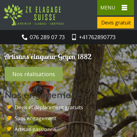
MENU
Devis gratuit
076 289 07 73
+41762890773
Artisans élagueur Gryon 1882
Nos réalisations
Nos engagements
Devis et déplacement gratuits
Sans engagement
Artisan passionné