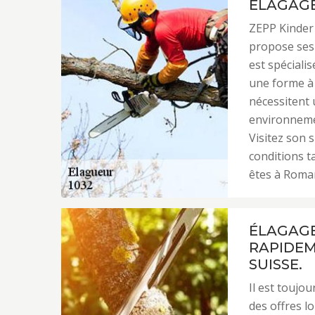
ELAGAGE
ZEPP Kinder 
propose ses 
est spécialis
une forme à v
nécessitent 
environnemen
Visitez son s
conditions ta
êtes à Roman
ÉLAGAGE 
RAPIDEM
SUISSE.
Il est touj
des offres l