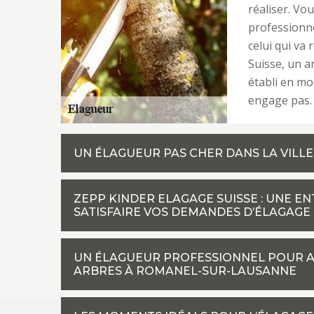
réaliser. Vo
professionne
celui qui va
Suisse, un ar
établi en mo
engage pas. 
UN ÉLAGUEUR PAS CHER DANS LA VIL
ZEPP KINDER ELAGAGE SUISSE : UNE E
SATISFAIRE VOS DEMANDES D’ÉLAGAGE
UN ÉLAGUEUR PROFESSIONNEL POUR AS
ARBRES À ROMANEL-SUR-LAUSANNE