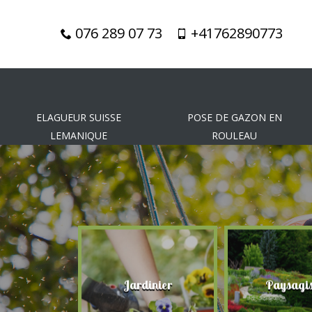
076 289 07 73
+41762890773
ELAGUEUR SUISSE
POSE DE GAZON EN
LEMANIQUE
ROULEAU
gueur
Jardinier
Paysagis