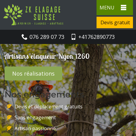
MENU
Devis gratuit
076 289 07 73
+41762890773
Artisans élagueur Nyon 1260
Nos réalisations
Nos engagements
Devis et déplacement gratuits
Sans engagement
Artisan passionné