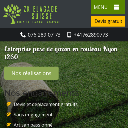
MENU
Devis gratuit
076 289 07 73
+41762890773
Entreprise pose de gazon en rouleau Nyon
1260
Nos réalisations
Nos engagements
Devis et déplacement gratuits
Sans engagement
Artisan passionné