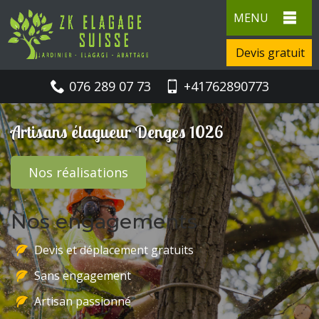
MENU
Devis gratuit
076 289 07 73
+41762890773
Artisans élagueur Denges 1026
Nos réalisations
Nos engagements
Devis et déplacement gratuits
Sans engagement
Artisan passionné