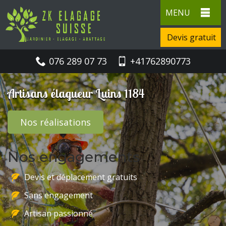
MENU
Devis gratuit
076 289 07 73
+41762890773
Artisans élagueur Luins 1184
Nos réalisations
Nos engagements
Devis et déplacement gratuits
Sans engagement
Artisan passionné