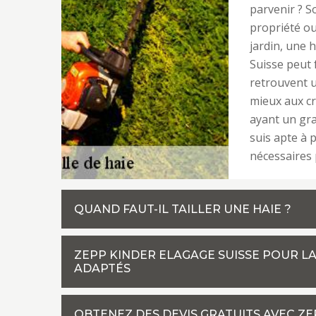
parvenir ? S
propriété ou
jardin, une 
Suisse peut f
retrouvent u
mieux aux cr
ayant un gra
suis apte à p
nécessaires
QUAND FAUT-IL TAILLER UNE HAIE ?
ZEPP KINDER ELAGAGE SUISSE POUR LA 
ADAPTÉS
OBTENEZ DES DEVIS GRATUITS AVEC ZE