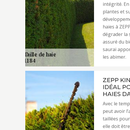
intégrité. En
plantes et 
développement
haies à ZEPP
dégrader la 
assuré du bi
saurai appor
les abimer.
ZEPP KI
IDÉAL P
HAIES DA
Avec le temp
peut avoir l
taillées pou
elle doit êtr