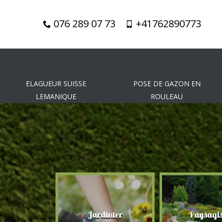
076 289 07 73
+41762890773
ELAGUEUR SUISSE
POSE DE GAZON EN
LEMANIQUE
ROULEAU
gueur
Jardinier
Paysagis