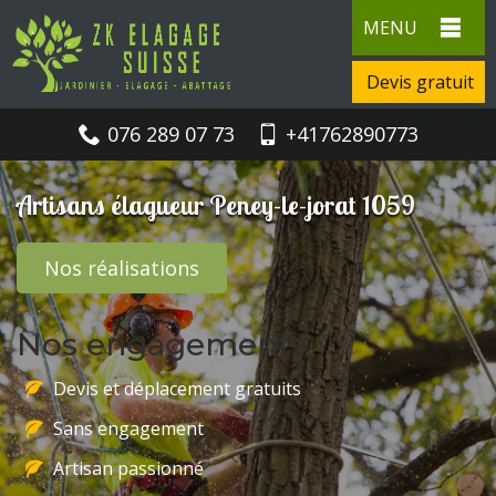
MENU
Devis gratuit
076 289 07 73
+41762890773
Artisans élagueur Peney-le-jorat 1059
Nos réalisations
Nos engagements
Devis et déplacement gratuits
Sans engagement
Artisan passionné