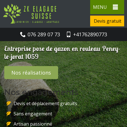
MENU
Devis gratuit
076 289 07 73
+41762890773
Entreprise pose de gazon en rouleau Peney-
le-jorat 1059
Nos réalisations
Nos engagements
Devis et déplacement gratuits
Sans engagement
Artisan passionné