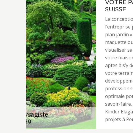
VOTRE P
SUISSE
La conceptio
l’entreprise
plan jardin »
maquette ou
visualiser s
votre maison
aptes à s’y d
votre terrai
développemen
professionne
optimale pou
savoir-faire
Kinder Elaga
projets à Pen