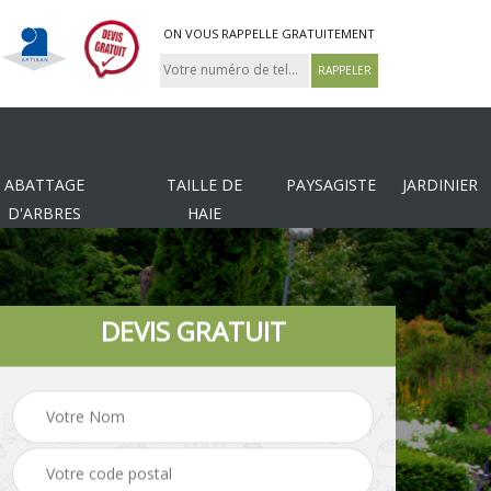
ON VOUS RAPPELLE GRATUITEMENT
ABATTAGE
TAILLE DE
PAYSAGISTE
JARDINIER
D'ARBRES
HAIE
DEVIS GRATUIT
Pose de gazon en
Pose de clôture
rouleau