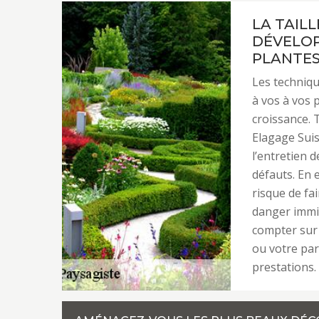
LA TAIL
DÉVELOP
PLANTE
Les techniqu
à vos à vos 
croissance. T
Elagage Sui
l’entretien 
défauts. En 
risque de fa
danger immi
compter sur 
ou votre par
prestations.