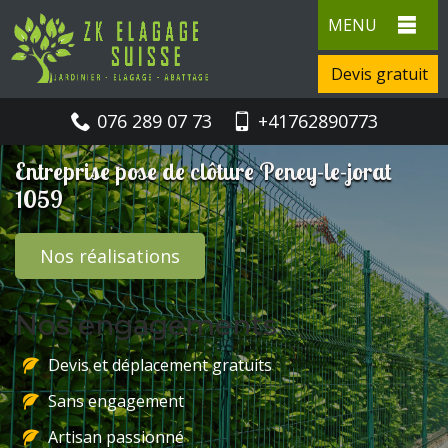
MENU
Devis gratuit
076 289 07 73
+41762890773
Entreprise pose de clôture Peney-le-jorat
1059
Nos réalisations
Nos engagements
Devis et déplacement gratuits
Sans engagement
Artisan passionné