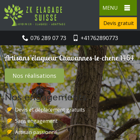
MENU
Devis gratuit
076 289 07 73
+41762890773
Artisans élagueur Chavannes-le-chene 1464
Nos réalisations
Nos engagements
Devis et déplacement gratuits
Sans engagement
Artisan passionné