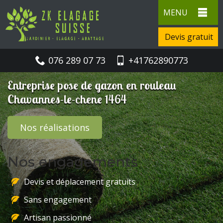
MENU
Devis gratuit
076 289 07 73
+41762890773
Entreprise pose de gazon en rouleau
Chavannes-le-chene 1464
Nos réalisations
Nos engagements
Devis et déplacement gratuits
Sans engagement
Artisan passionné