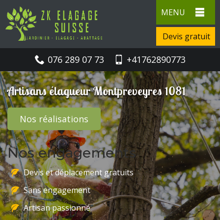
MENU
Devis gratuit
076 289 07 73
+41762890773
Artisans élagueur Montpreveyres 1081
Nos réalisations
Nos engagements
Devis et déplacement gratuits
Sans engagement
Artisan passionné