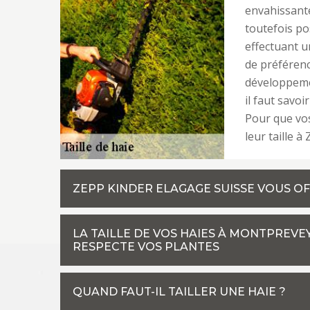
envahissante.
toutefois po
effectuant u
de préféren
développemen
il faut savoi
Pour que vos
leur taille 
ZEPP KINDER ELAGAGE SUISSE VOUS OF
LA TAILLE DE VOS HAIES À MONTPREVEY
RESPECTE VOS PLANTES
QUAND FAUT-IL TAILLER UNE HAIE ?