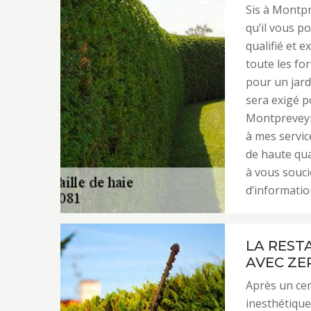
Sis à Montpr
qu’il vous p
qualifié et e
toute les fo
pour un jard
sera exigé p
Montpreveyre
à mes servic
de haute qua
à vous souci
d’informatio
LA REST
AVEC ZE
Après un cer
inesthétique