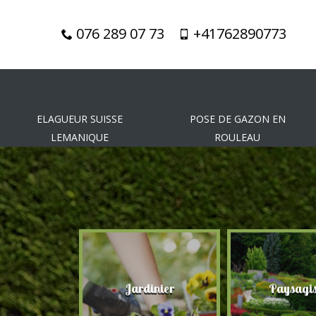
076 289 07 73
+41762890773
ELAGUEUR SUISSE
POSE DE GAZON EN
LEMANIQUE
ROULEAU
gueur
Jardinier
Paysagis