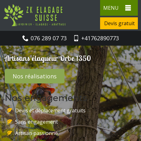
MENU
Devis gratuit
076 289 07 73
+41762890773
Artisans élagueur Orbe 1350
Nos réalisations
Nos engagements
Devis et déplacement gratuits
Sans engagement
Artisan passionné