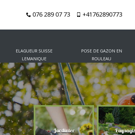
076 289 07 73
+41762890773
ELAGUEUR SUISSE
POSE DE GAZON EN
LEMANIQUE
ROULEAU
gueur
Jardinier
Paysagis