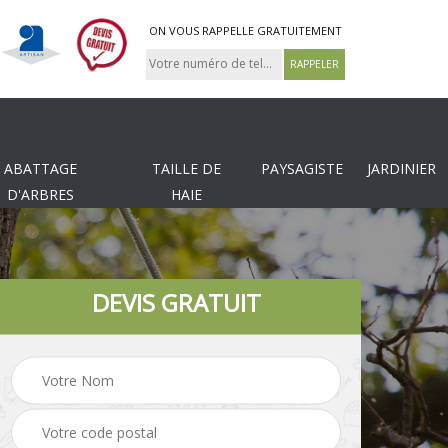
ON VOUS RAPPELLE GRATUITEMENT
ABATTAGE
TAILLE DE
PAYSAGISTE
JARDINIER
D'ARBRES
HAIE
DEVIS GRATUIT
Tonte et réfection de
es
Pose de clôture
pelouse