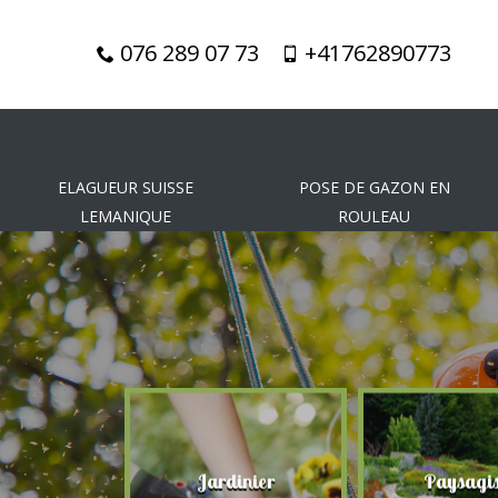
076 289 07 73
+41762890773
ELAGUEUR SUISSE
POSE DE GAZON EN
LEMANIQUE
ROULEAU
gueur
Jardinier
Paysagis