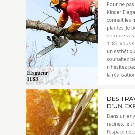
Pour ne pas 
Kinder Elagag
connait les 
plantes. Je 
entoure vos 
1183, vous s
un esthétiqu
souhaitez bé
n’hésitez pa
la réalisatio
DES TRA
D’UN EX
Dans un envi
racines, le t
l’espace néc