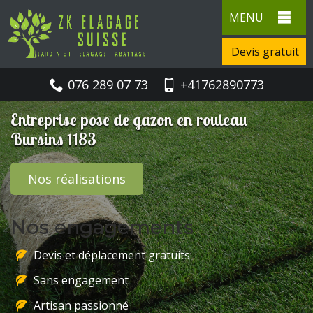
MENU
Devis gratuit
076 289 07 73
+41762890773
Entreprise pose de gazon en rouleau
Bursins 1183
Nos réalisations
Nos engagements
Devis et déplacement gratuits
Sans engagement
Artisan passionné