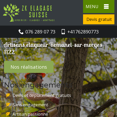
MENU
Devis gratuit
076 289 07 73
+41762890773
Artisans élagueur Romanel-sur-morges
1122
Nos réalisations
Nos engagements
Devis et déplacement gratuits
Sans engagement
Artisan passionné