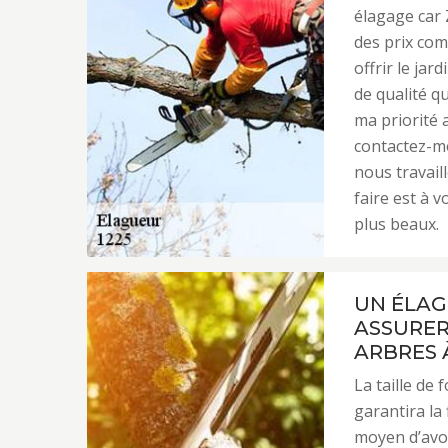
élagage car 
des prix com
offrir le jar
de qualité q
ma priorité 
contactez-mo
nous travail
faire est à v
plus beaux.
UN ÉLAG
ASSURER
ARBRES 
La taille de
garantira la 
moyen d’avoi