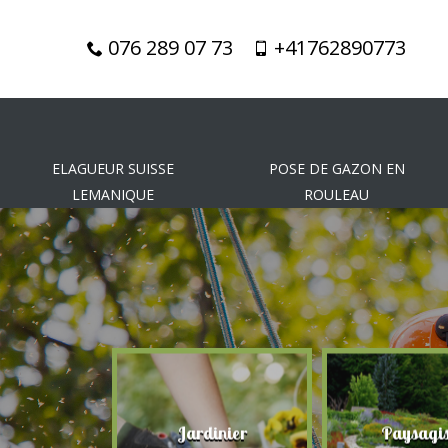
076 289 07 73
+41762890773
ELAGUEUR SUISSE
POSE DE GAZON EN
LEMANIQUE
ROULEAU
gueur
Jardinier
Paysagis