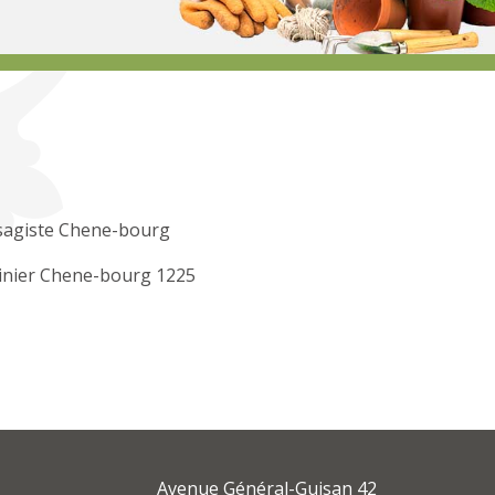
sagiste Chene-bourg
inier Chene-bourg 1225
Avenue Général-Guisan 42