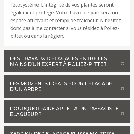
l’écosystème. L’intégrité de vos plantes seront
également protégé. Votre havre de paix sera un
espace attrayant et rempli de fraicheur. N’hésitez
donc pas à me contacter si vous résidez à Poliez-
pittet ou dans la région.
DES TRAVAUX D’ÉLAGAGES ENTRE LES
MAINS D’UN EXPERT À POLIEZ-PITTET
LES MOMENTS IDÉALS POUR L’ÉLAGAGE
D’UN ARBRE
POURQUOI FAIRE APPEL À UN PAYSAGISTE
ÉLAGUEUR ?
ZEPP KINDER ELAGAGE SUISSE MAITRISE