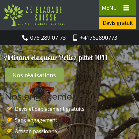
MENU
Devis gratuit
076 289 07 73
+41762890773
Artisans élagueur Poliez-pittet 1041
Nos réalisations
Nos engagements
Devis et déplacement gratuits
Sans engagement
Artisan passionné