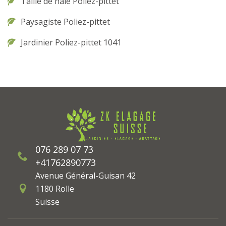
Taille de haie Poliez-pittet
Paysagiste Poliez-pittet
Jardinier Poliez-pittet 1041
076 289 07 73
+41762890773
Avenue Général-Guisan 42
1180 Rolle
Suisse