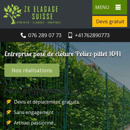
MENU
Devis gratuit
076 289 07 73
+41762890773
Entreprise pose de clôture Poliez-pittet 1041
Nos réalisations
Nos engagements
Devis et déplacement gratuits
Sans engagement
Artisan passionné