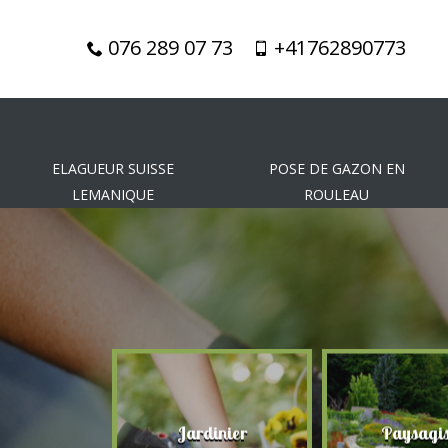
076 289 07 73
+41762890773
ELAGUEUR SUISSE
POSE DE GAZON EN
LEMANIQUE
ROULEAU
gueur
Jardinier
Paysagis