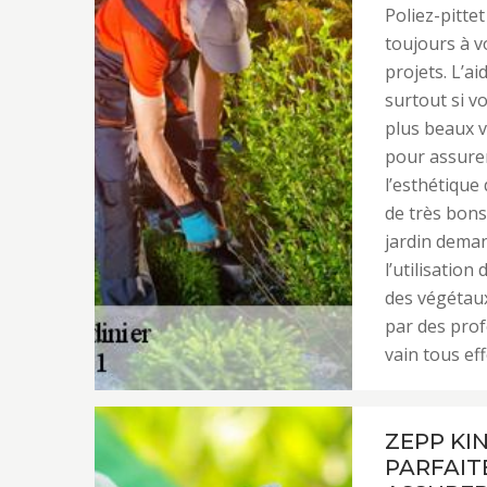
Poliez-pitte
toujours à v
projets. L’a
surtout si v
plus beaux v
pour assurer
l’esthétique
de très bons
jardin dema
l’utilisatio
des végétaux
par des prof
vain tous eff
ZEPP KI
PARFAIT